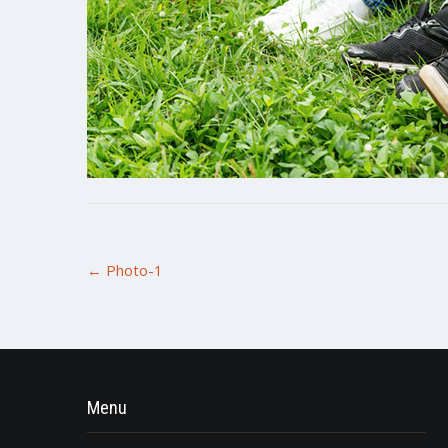
Post
←
Photo-1
navigation
Menu