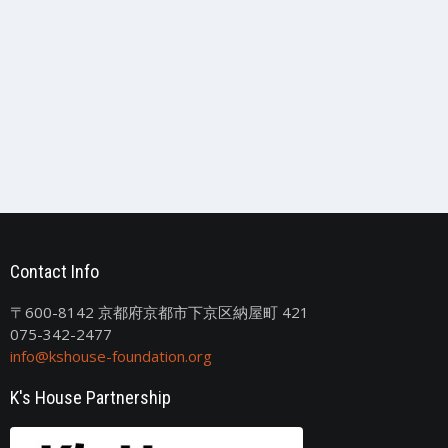
Contact Info
〒600-8142 京都府京都市下京区納屋町 421
075-342-2477
info@kshouse-foundation.org
K's House Partnership